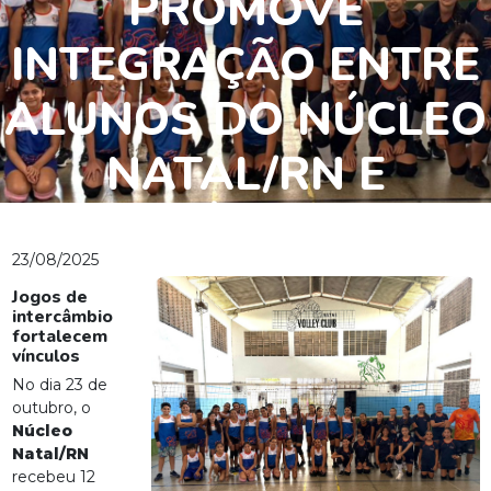
PROMOVE
INTEGRAÇÃO ENTRE
ALUNOS DO NÚCLEO
NATAL/RN E
COLÉGIO CEI
23/08/2025
Jogos de
intercâmbio
fortalecem
vínculos
No dia 23 de
outubro, o
Núcleo
Natal/RN
recebeu 12