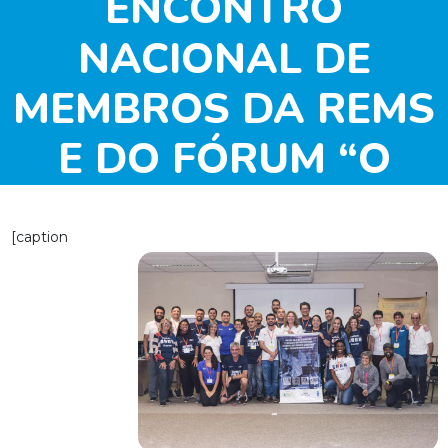
ENCONTRO
NACIONAL DE
MEMBROS DA REMS
E DO FÓRUM “O
ESPORTE QUE
[caption
QUEREMOS”