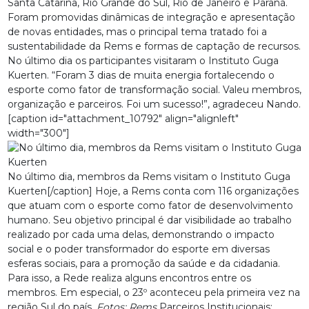
Santa Catarina, Rio Grande do Sul, Rio de Janeiro e Paraná.
Foram promovidas dinâmicas de integração e apresentação
de novas entidades, mas o principal tema tratado foi a
sustentabilidade da Rems e formas de captação de recursos.
No último dia os participantes visitaram o Instituto Guga
Kuerten. “Foram 3 dias de muita energia fortalecendo o
esporte como fator de transformação social. Valeu membros,
organização e parceiros. Foi um sucesso!”, agradeceu Nando.
[caption id="attachment_10792" align="alignleft"
width="300"]
No último dia, membros da Rems visitam o Instituto Guga
Kuerten[/caption] Hoje, a Rems conta com 116 organizações
que atuam com o esporte como fator de desenvolvimento
humano. Seu objetivo principal é dar visibilidade ao trabalho
realizado por cada uma delas, demonstrando o impacto
social e o poder transformador do esporte em diversas
esferas sociais, para a promoção da saúde e da cidadania.
Para isso, a Rede realiza alguns encontros entre os
membros. Em especial, o 23º aconteceu pela primeira vez na
região Sul do país.
Fotos: Rems
Parceiros Institucionais: