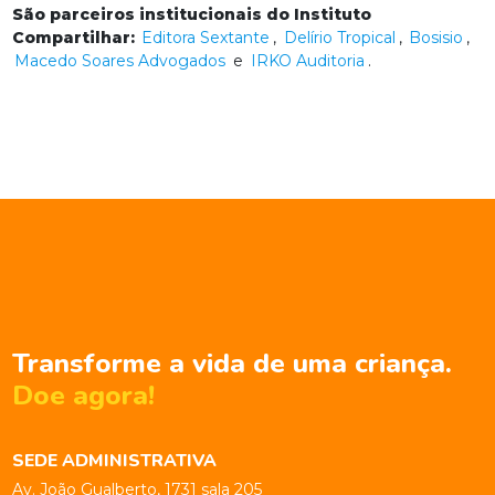
São parceiros institucionais do Instituto
Compartilhar:
Editora Sextante
,
Delírio Tropical
,
Bosisio
,
Macedo Soares Advogados
e
IRKO Auditoria
.
Transforme a vida de uma criança.
Doe agora!
SEDE ADMINISTRATIVA
Av. João Gualberto, 1731 sala 205