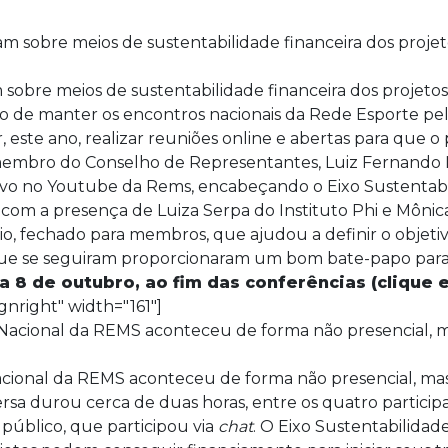
obre meios de sustentabilidade financeira dos projetos
o de manter os encontros nacionais da Rede Esporte pel
este ano, realizar reuniões online e abertas para que o 
membro do Conselho de Representantes, Luiz Fernando 
vivo no Youtube da Rems, encabeçando o Eixo Sustentab
com a presença de Luiza Serpa do Instituto Phi e Mônica
o, fechado para membros, que ajudou a definir o objeti
 que se seguiram proporcionaram um bom bate-papo para
ia 8 de outubro, ao fim das conferências
(clique e
gnright" width="161"]
cional da REMS aconteceu de forma não presencial, mas 
rsa durou cerca de duas horas, entre os quatro partici
público, que participou via
chat
. O Eixo Sustentabilida