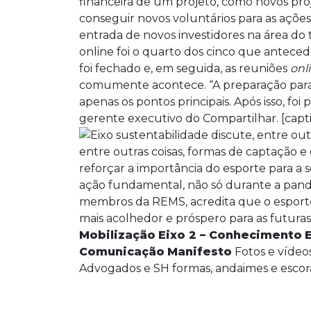
financeira de um projeto, como novos pro
conseguir novos voluntários para as ações.
entrada de novos investidores na área d
online foi o quarto dos cinco que antece
foi fechado e, em seguida, as reuniões
onl
comumente acontece. “A preparação para
apenas os pontos principais. Após isso, fo
gerente executivo do Compartilhar. [capti
entre outras coisas, formas de captação 
reforçar a importância do esporte para a
ação fundamental, não só durante a pand
membros da REMS, acredita que o esporte
mais acolhedor e próspero para as futuras
Mobilização
Eixo 2 – Conhecimento
Comunicação
Manifesto
Fotos e vídeos
Advogados e SH formas, andaimes e esco