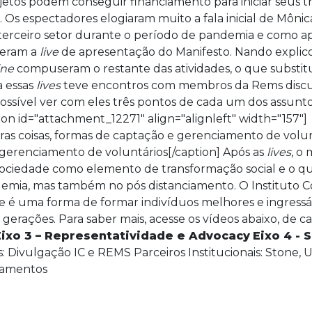
jetos podem conseguir financiamento para iniciar seus t
 Os espectadores elogiaram muito a fala inicial de Mônica
o terceiro setor durante o período de pandemia e como
deram a
live
de apresentação do Manifesto. Nando explico
ine
compuseram o restante das atividades, o que substitu
 essas
lives
teve encontros com membros da Rems discuti
i possível ver com eles três pontos de cada um dos assunto
on id="attachment_12271" align="alignleft" width="157"]
e gerenciamento de voluntários[/caption] Após as
lives
, o
 sociedade como elemento de transformação social e o qu
emia, mas também no pós distanciamento. O Instituto C
 é uma forma de formar indivíduos melhores e ingressá
 gerações. Para saber mais, acesse os vídeos abaixo, de c
Eixo 3 – Representatividade e Advocacy
Eixo 4 - 
: Divulgação IC e REMS Parceiros Institucionais: Stone, Up
ramentos