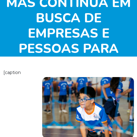
MAS CONTINUA EM
BUSCA DE
EMPRESAS E
PESSOAS PARA
APOIAR SUAS
[caption
ATIVIDADES EM
TODO O PAÍS