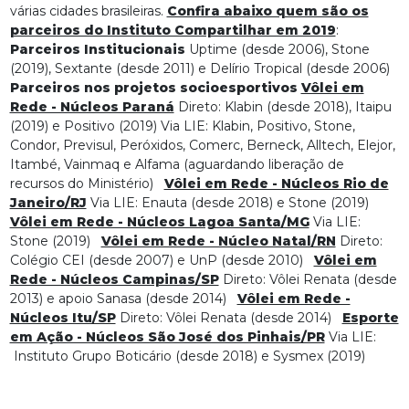
várias cidades brasileiras.
Confira abaixo quem são os
parceiros do Instituto Compartilhar em 2019
:
Parceiros Institucionais
Uptime (desde 2006), Stone
(2019), Sextante (desde 2011) e Delírio Tropical (desde 2006)
Parceiros nos projetos socioesportivos
Vôlei em
Rede - Núcleos Paraná
Direto: Klabin (desde 2018), Itaipu
(2019) e Positivo (2019) Via LIE: Klabin, Positivo, Stone,
Condor, Previsul, Peróxidos, Comerc, Berneck, Alltech, Elejor,
Itambé, Vainmaq e Alfama (aguardando liberação de
recursos do Ministério)
Vôlei em Rede - Núcleos Rio de
Janeiro/RJ
Via LIE: Enauta (desde 2018) e Stone (2019)
Vôlei em Rede - Núcleos Lagoa Santa/MG
Via LIE:
Stone (2019)
Vôlei em Rede - Núcleo Natal/RN
Direto:
Colégio CEI (desde 2007) e UnP (desde 2010)
Vôlei em
Rede - Núcleos Campinas/SP
Direto: Vôlei Renata (desde
2013) e apoio Sanasa (desde 2014)
Vôlei em Rede -
Núcleos Itu/SP
Direto: Vôlei Renata (desde 2014)
Esporte
em Ação - Núcleos São José dos Pinhais/PR
Via LIE:
Instituto Grupo Boticário (desde 2018) e Sysmex (2019)