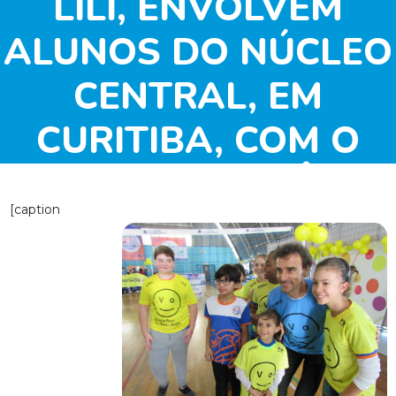
LILI, ENVOLVEM
ALUNOS DO NÚCLEO
CENTRAL, EM
CURITIBA, COM O
MOVIMENTO VÔLEI
[caption
DO SEU JEITO