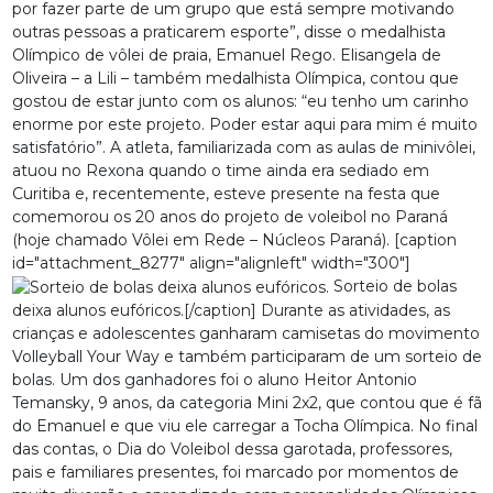
por fazer parte de um grupo que está sempre motivando
outras pessoas a praticarem esporte”, disse o medalhista
Olímpico de vôlei de praia, Emanuel Rego. Elisangela de
Oliveira – a Lili – também medalhista Olímpica, contou que
gostou de estar junto com os alunos: “eu tenho um carinho
enorme por este projeto. Poder estar aqui para mim é muito
satisfatório”. A atleta, familiarizada com as aulas de minivôlei,
atuou no Rexona quando o time ainda era sediado em
Curitiba e, recentemente, esteve presente na festa que
comemorou os 20 anos do projeto de voleibol no Paraná
(hoje chamado Vôlei em Rede – Núcleos Paraná). [caption
id="attachment_8277" align="alignleft" width="300"]
Sorteio de bolas
deixa alunos eufóricos.[/caption] Durante as atividades, as
crianças e adolescentes ganharam camisetas do movimento
Volleyball Your Way e também participaram de um sorteio de
bolas. Um dos ganhadores foi o aluno Heitor Antonio
Temansky, 9 anos, da categoria Mini 2x2, que contou que é fã
do Emanuel e que viu ele carregar a Tocha Olímpica. No final
das contas, o Dia do Voleibol dessa garotada, professores,
pais e familiares presentes, foi marcado por momentos de