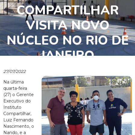
COMPARTILHAR
VISITA NOVO
NÚCLEO NO RIO DE
JANEIRO
27/07/2022
Na última
quarta-feira
(27) o Gerente
Executivo do
Instituto
Compartilhar,
Luiz Fernando
Nascimento, o
Nando, e a