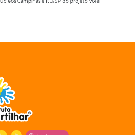
s núcleos Campinas e Itu/SP do projeto Vôlei