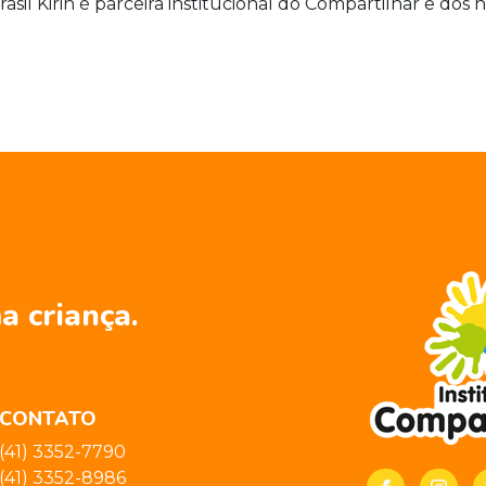
Brasil Kirin é parceira institucional do Compartilhar e do
a criança.
CONTATO
(41) 3352-7790
(41) 3352-8986