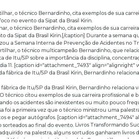
ar, o técnico Bernardinho, cita exemplos de sua carreira 
to da Sipat da Brasil Kirin.[/caption] Durante a semana qu
realizou a Semana Interna de Prevenção de Acidentes no 
rtilhar, o técnico multicampeão Bernardinho, que relac
ica de Itu/SP sobre a importância da disciplina, concentraç
dia 11. [caption id="attachment_7493" align="alignright"
 fábrica de Itu/SP da Brasil Kirin, Bernardinho relaciona 
 O técnico citou exemplos de sua carreira profissional e
ndo os acidentes são inexistentes ou muito pouco fr
a foi a primeira vez que o técnico ministrou uma palestra
tos e pegar autógrafos. [caption id="attachment_7494" al
Livros Transformando Suo
dquirido na palestra, alguns sortudos ganharam livros 