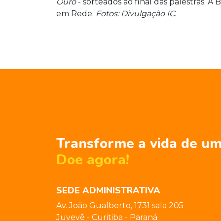
Ouro
- sorteados ao final das palestras. A 
em Rede.
Fotos: Divulgação IC.
Transforme a vida de um
Doe agora!
SEDE ADMINISTRATIVA
Av. João Gualberto, 1731 sala 205
Juvevê - Curitiba - Paraná