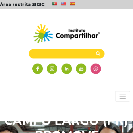
Área restrita SIGIC
FESTIVAL ODS EM
CAMPO LARGO (PR)