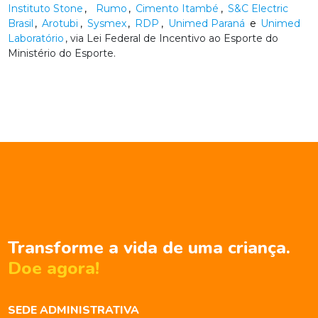
Instituto Stone
,
Rumo
,
Cimento Itambé
,
S&C Electric
Brasil
,
Arotubi
,
Sysmex
,
RDP
,
Unimed Paraná
e
Unimed
Laboratório
, via Lei Federal de Incentivo ao Esporte do
Ministério do Esporte.
Transforme a vida de uma criança.
Doe agora!
SEDE ADMINISTRATIVA