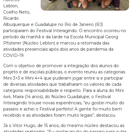
Leblon,
Coelho Neto,
Ricardo
Albuquerque e Guadalupe no Rio de Janeiro (RJ)
participaram do Festival Interagindo. O encontro ocorreu no
período da manhã e da tarde na Escola Municipal Georg
Pfisterer (Núcleo Leblon) e marcou a retomada das
atividades presenciais após dois anos de pandemia da
COVID-19.
Com o objetivo de promover a integração dos alunos do
projeto e de escolas públicas, o evento reuniu as categorias
Mini 3×3 e Mini 4×4 que puderam jogar entre si e participar
de diversas atividades que trabalharam os valores de cada
categoria: responsabilidade e respeito. Para a aluna do Mini
4x4, Maira (14 anos), do Núcleo Guadalupe, o Festival
Interagindo trouxe novas experiências, “eu gostei muito do
passeio e achei o Festival perfeito! A gente foi muito bem
recebido e as atividades foram muito legais”, destacou.
Já o Vitor Hugo, de 15 anos, do mesmo núcleo destacou as
atividades realizadas. “Eu gostei muito do passeio para outra