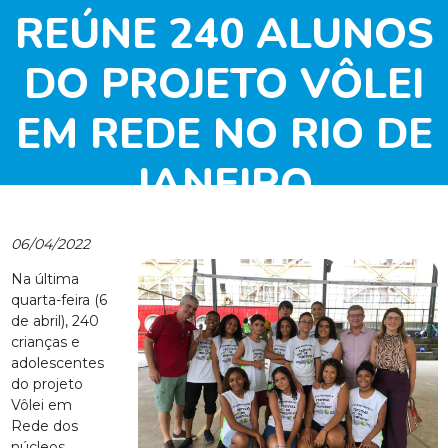
REÚNE 240 ALUNOS
DO PROJETO VÔLEI
EM REDE NO RIO DE
JANEIRO
06/04/2022
Na última
quarta-feira (6
de abril), 240
crianças e
adolescentes
do projeto
Vôlei em
Rede dos
núcleos