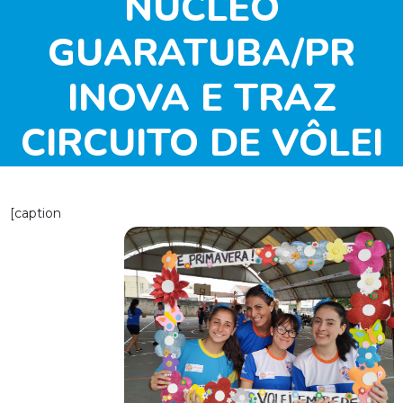
NÚCLEO
GUARATUBA/PR
INOVA E TRAZ
CIRCUITO DE VÔLEI
DE AREIA
[caption