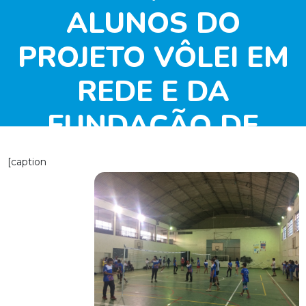
ALUNOS DO
PROJETO VÔLEI EM
REDE E DA
FUNDAÇÃO DE
ESPORTES DA
[caption
CIDADE