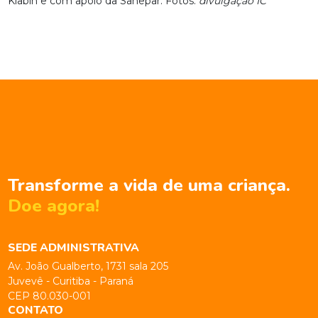
Klabin e com apoio da Sanepar. Fotos:
divulgação IC
Transforme a vida de uma criança.
Doe agora!
SEDE ADMINISTRATIVA
Av. João Gualberto, 1731 sala 205
Juvevê - Curitiba - Paraná
CEP 80.030-001
CONTATO