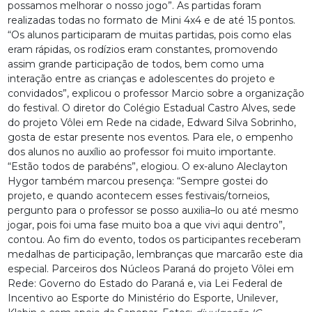
possamos melhorar o nosso jogo”. As partidas foram
realizadas todas no formato de Mini 4x4 e de até 15 pontos.
“Os alunos participaram de muitas partidas, pois como elas
eram rápidas, os rodízios eram constantes, promovendo
assim grande participação de todos, bem como uma
interação entre as crianças e adolescentes do projeto e
convidados”, explicou o professor Marcio sobre a organização
do festival. O diretor do Colégio Estadual Castro Alves, sede
do projeto Vôlei em Rede na cidade, Edward Silva Sobrinho,
gosta de estar presente nos eventos. Para ele, o empenho
dos alunos no auxílio ao professor foi muito importante.
“Estão todos de parabéns”, elogiou. O ex-aluno Aleclayton
Hygor também marcou presença: “Sempre gostei do
projeto, e quando acontecem esses festivais/torneios,
pergunto para o professor se posso auxilia–lo ou até mesmo
jogar, pois foi uma fase muito boa a que vivi aqui dentro”,
contou. Ao fim do evento, todos os participantes receberam
medalhas de participação, lembranças que marcarão este dia
especial. Parceiros dos Núcleos Paraná do projeto Vôlei em
Rede: Governo do Estado do Paraná e, via Lei Federal de
Incentivo ao Esporte do Ministério do Esporte, Unilever,