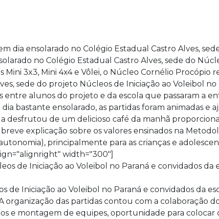
nsolarado no Colégio Estadual Castro Alves, sede do Núc
s Mini 3x3, Mini 4x4 e Vôlei, o Núcleo Cornélio Procópio 
lves, sede do projeto Núcleos de Iniciação ao Voleibol 
s entre alunos do projeto e da escola que passaram a ent
a bastante ensolarado, as partidas foram animadas e aj
tada desfrutou de um delicioso café da manhã proporcion
breve explicação sobre os valores ensinados na Metodolo
 autonomia), principalmente para as crianças e adolesce
ign="alignright" width="300"]
os de Iniciação ao Voleibol no Paraná e convidados da 
n] A organização das partidas contou com a colaboração 
s e montagem de equipes, oportunidade para colocar o