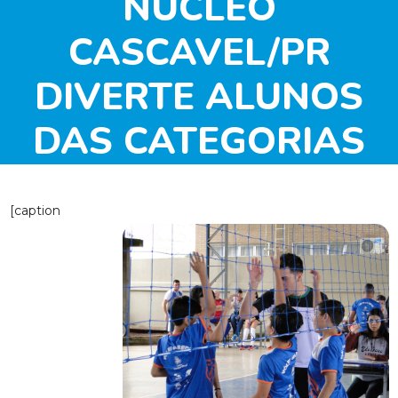
NÚCLEO
CASCAVEL/PR
DIVERTE ALUNOS
DAS CATEGORIAS
MINI 3×3 E MINI 4×4
[caption