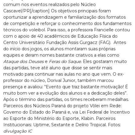
comum nos eventos realizados pelo Núcleo
Cascavel/PR[/caption] Os objetivos principais foram
oportunizar a aprendizagem e familiarização dos formatos
de competição e reforçar o conhecimento dos fundamentos
técnicos do voleibol. Para isso, a professora Francielle contou
com o apoio de 40 acadêmicos de Educação Física do
Centro Universitário Fundação Assis Gurgacz (FAG). Antes
do início dos jogos, os alunos montaram suas próprias
equipes e deram nomes bastante criativos a elas como
Ataque dos Deuses
e
Feras do Saque
. Eles gostaram muito
das partidas, teve até aluno que disse se sentir mais
motivado para continuar nas aulas no ano que vem. O ex-
professor do núcleo, Dorival Junior, também marcou
presença e avaliou: “Evento que traz bastante motivação! É
muito bom ver a evolução dos alunos e a dedicação deles”.
Após o término das partidas, os times receberam medalhas.
Parceiros dos Núcleos Paraná do projeto Vôlei em Rede:
Governo do Estado do Paraná e, via Lei Federal de Incentivo
ao Esporte do Ministério do Esporte, Klabin. Parceiros
Institucionais: Uptime, Sextante e Delírio Tropical. Fotos:
divulgação IC