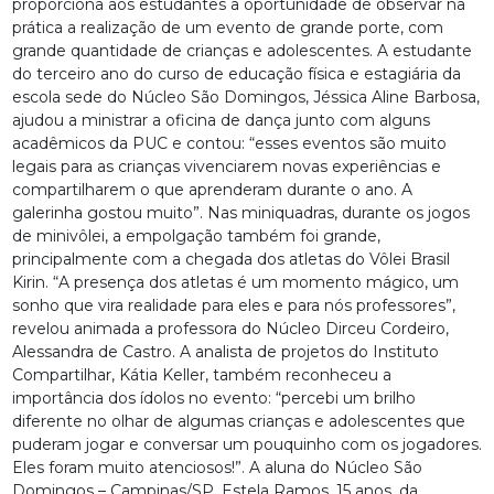
proporciona aos estudantes a oportunidade de observar na
prática a realização de um evento de grande porte, com
grande quantidade de crianças e adolescentes. A estudante
do terceiro ano do curso de educação física e estagiária da
escola sede do Núcleo São Domingos, Jéssica Aline Barbosa,
ajudou a ministrar a oficina de dança junto com alguns
acadêmicos da PUC e contou: “esses eventos são muito
legais para as crianças vivenciarem novas experiências e
compartilharem o que aprenderam durante o ano. A
galerinha gostou muito”. Nas miniquadras, durante os jogos
de minivôlei, a empolgação também foi grande,
principalmente com a chegada dos atletas do Vôlei Brasil
Kirin. “A presença dos atletas é um momento mágico, um
sonho que vira realidade para eles e para nós professores”,
revelou animada a professora do Núcleo Dirceu Cordeiro,
Alessandra de Castro. A analista de projetos do Instituto
Compartilhar, Kátia Keller, também reconheceu a
importância dos ídolos no evento: “percebi um brilho
diferente no olhar de algumas crianças e adolescentes que
puderam jogar e conversar um pouquinho com os jogadores.
Eles foram muito atenciosos!”. A aluna do Núcleo São
Domingos – Campinas/SP, Estela Ramos, 15 anos, da