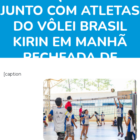
JUNTO COM ATLETAS
DO VÔLEI BRASIL
KIRIN EM MANHÃ
RECHEADA DE
ATIVIDADES
[caption
ESPORTIVAS E
RECREATIVAS