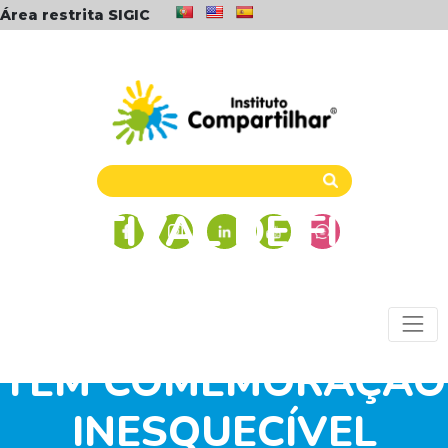
Área restrita SIGIC
FESTIVAL DE FINAL
DE ANO: NÚCLEOS
CAMPINAS E ITU/SP
TÊM COMEMORAÇÃO
INESQUECÍVEL