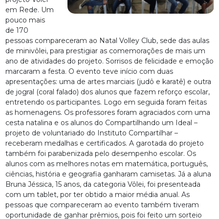
em Rede. Um
pouco mais
de 170
pessoas compareceram ao Natal Volley Club, sede das aulas
de minivôlei, para prestigiar as comemorações de mais um
ano de atividades do projeto. Sorrisos de felicidade e emoção
marcaram a festa. O evento teve início com duas
apresentações: uma de artes marciais (judô e karatê) e outra
de jogral (coral falado) dos alunos que fazem reforço escolar,
entretendo os participantes. Logo em seguida foram feitas
as homenagens. Os professores foram agraciados com uma
cesta natalina e os alunos do Compartilhando um Ideal –
projeto de voluntariado do Instituto Compartilhar –
receberam medalhas e certificados. A garotada do projeto
também foi parabenizada pelo desempenho escolar. Os
alunos com as melhores notas em matemática, português,
ciências, história e geografia ganharam camisetas. Já a aluna
Bruna Jéssica, 15 anos, da categoria Vôlei, foi presenteada
com um tablet, por ter obtido a maior média anual. As
pessoas que compareceram ao evento também tiveram
oportunidade de ganhar prêmios, pois foi feito um sorteio