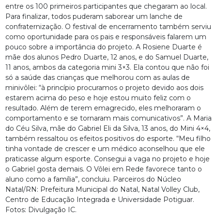
entre os 100 primeiros participantes que chegaram ao local.
Para finalizar, todos puderam saborear um lanche de
confraternização. O festival de encerramento também serviu
como oportunidade para os pais e responsáveis falarem um
pouco sobre a importância do projeto. A Rosiene Duarte é
mãe dos alunos Pedro Duarte, 12 anos, e do Samuel Duarte,
11 anos, ambos da categoria mini 3×3. Ela contou que não foi
só a saúde das crianças que melhorou com as aulas de
minivôlei: “à princípio procuramos o projeto devido aos dois
estarem acima do peso e hoje estou muito feliz com o
resultado. Além de terem emagrecido, eles melhoraram o
comportamento e se tornaram mais comunicativos”. A Maria
do Céu Silva, mãe do Gabriel Eli da Silva, 13 anos, do Mini 4×4,
também ressaltou os efeitos positivos do esporte. “Meu filho
tinha vontade de crescer e um médico aconselhou que ele
praticasse algum esporte. Consegui a vaga no projeto e hoje
o Gabriel gosta demais. O Vôlei em Rede favorece tanto o
aluno como a família”, concluiu. Parceiros do Núcleo
Natal/RN: Prefeitura Municipal do Natal, Natal Volley Club,
Centro de Educação Integrada e Universidade Potiguar.
Fotos: Divulgação IC.