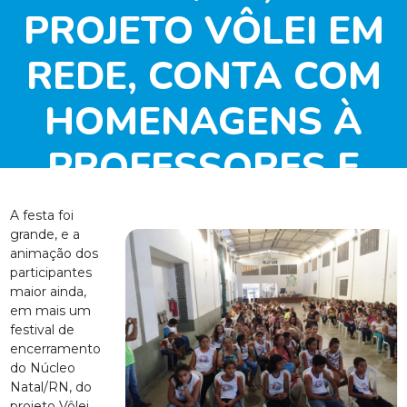
PROJETO VÔLEI EM
REDE, CONTA COM
HOMENAGENS À
PROFESSORES E
ALUNOS
A festa foi
grande, e a
animação dos
participantes
maior ainda,
em mais um
festival de
encerramento
do Núcleo
Natal/RN, do
projeto Vôlei