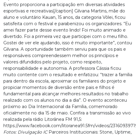
Evento proporciona a participação em diversas atividades
esportivas e recreativas[/caption] Gilvana Martins, mãe do
aluno e voluntário Kauan, 15 anos, da categoria Vôlei, ficou
satisfeita com o festival e parabenizou os organizadores. “Eu
amei fazer parte desse evento lindo! Foi muito animado e
divertido. Foi a primeira vez que participei com o meu filho.
Gostei de ver ele ajudando, isso é muito importante”, contou
Gilvana. A oportunidade também serviu para que os pais e
responsáveis compreendessem melhor os princípios e
valores difundidos pelo projeto, como respeito,
responsabilidade e autonomia. A professora Cássia ficou
muito contente com o resultado e enfatizou: “trazer a família
para dentro da escola, aproximar os familiares do projeto e
propiciar momentos de diversão entre pais e filhos é
fundamental para alcançar melhores resultados no trabalho
realizado com os alunos no dia a dia”. O evento aconteceu
próximo ao Dia Internacional da Família, comemorado
oficialmente no dia 15 de maio. Confira a transmissão ao vivo
realizada pela rádio Litorânea FM 91,5:
https://www.facebook.com/litoranea91.5fm/videos/231609397
Fotos: Divulgação IC
Parceiros Institucionais: Stone, Uptime,