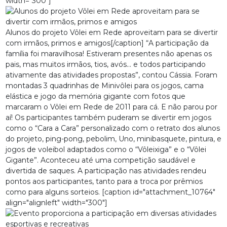
width="300"]
Alunos do projeto Vôlei em Rede aproveitam para se divertir
com irmãos, primos e amigos[/caption] “A participação da
família foi maravilhosa! Estiveram presentes não apenas os
pais, mas muitos irmãos, tios, avós... e todos participando
ativamente das atividades propostas”, contou Cássia. Foram
montadas 3 quadrinhas de Minivôlei para os jogos, cama
elástica e jogo da memória gigante com fotos que
marcaram o Vôlei em Rede de 2011 para cá. E não parou por
aí! Os participantes também puderam se divertir em jogos
como o “Cara a Cara” personalizado com o retrato dos alunos
do projeto, ping-pong, pebolim, Uno, minibasquete, pintura, e
jogos de voleibol adaptados como o “Vôleixiga” e o “Vôlei
Gigante”. Aconteceu até uma competição saudável e
divertida de saques. A participação nas atividades rendeu
pontos aos participantes, tanto para a troca por prêmios
como para alguns sorteios. [caption id="attachment_10764"
align="alignleft" width="300"]