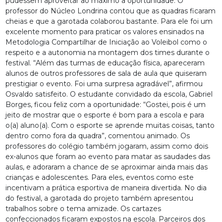
pudessem aproveitar ao máximo a oportunidade. O
professor do Núcleo Londrina contou que as quadras ficaram
cheias e que a garotada colaborou bastante. Para ele foi um
excelente momento para praticar os valores ensinados na
Metodologia Compartilhar de Iniciação ao Voleibol como o
respeito e a autonomia na montagem dos times durante o
festival. “Além das turmas de educação física, apareceram
alunos de outros professores de sala de aula que quiseram
prestigiar o evento. Foi uma surpresa agradável”, afirmou
Osvaldo satisfeito. O estudante convidado da escola, Gabriel
Borges, ficou feliz com a oportunidade: “Gostei, pois é um
jeito de mostrar que o esporte é bom para a escola e para
o(a) aluno(a). Com o esporte se aprende muitas coisas, tanto
dentro como fora da quadra”, comentou animado. Os
professores do colégio também jogaram, assim como dois
ex-alunos que foram ao evento para matar as saudades das
aulas, e adoraram a chance de se aproximar ainda mais das
crianças e adolescentes. Para eles, eventos como este
incentivam a prática esportiva de maneira divertida. No dia
do festival, a garotada do projeto também apresentou
trabalhos sobre o tema amizade. Os cartazes
confeccionados ficaram expostos na escola. Parceiros dos