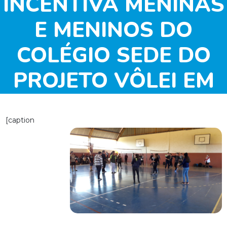
INCENTIVA MENINAS
E MENINOS DO
COLÉGIO SEDE DO
PROJETO VÔLEI EM
REDE A PRATICAR
[caption
ESPORTE