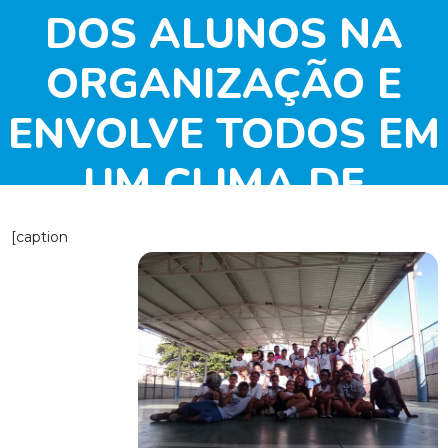
DOS ALUNOS NA
ORGANIZAÇÃO E
ENVOLVE TODOS EM
UM CLIMA DE
COOPERAÇÃO E
[caption
DIVERSÃO