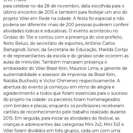
para celebrar no dia 28 de novembro, data escolhida para o
último encontro de 2015 e também para festejar um ano do
projeto Vôlei em Rede na cidade. A festa foi especial e não
poderia ser diferente: mais de 200 pessoas puderam conferir
atividades lúdicas e educativas. O evento aconteceu no
Ginásio do Tite e contou com a presença do vice-prefeito,
Neto Beluci, do secretário de esportes, Antônio Carlos
Bartagnolli Júnior, da Secretária de Educação, Marilda Cortijo
e de representantes da escola e do ginásio onde ocorrem as
aulas de minivôlei. Também marcaram presença o
embaixador do Vôlei Brasil Kirin, Maurício Lima, a gerente de
sustentabilidade e assessor de imprensa da Brasil Kirin,
Natália Buchwitz e Victor Chimenez respectivamente. A
abertura do evento já começou em ritmo de alegria e
agradecimento a todos que foram essenciais para o sucesso
do projeto na cidade: os parceiros foram homenageados
com brindes e placas, enquanto os professores receberam
cartões de reconhecimento pelo trabalho realizado durante
2015. Em seguida, para iniciar as atividades do festival, as
crianças e adolescentes das categorias Mini 2x2, Mini 3x3 e
Vôlei foram divididos em três grupos, cada um com uma