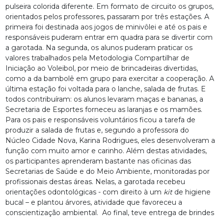
pulseira colorida diferente. Em formato de circuito os grupos,
orientados pelos professores, passaram por três estações. A
primeira foi destinada aos jogos de minivôlei e até os pais e
responsáveis puderam entrar em quadra para se divertir com
a garotada. Na segunda, os alunos puderam praticar os
valores trabalhados pela Metodologia Compartilhar de
Iniciação ao Voleibol, por meio de brincadeiras divertidas,
como a da bambolê em grupo para exercitar a cooperação. A
última estação foi voltada para o lanche, salada de frutas. E
todos contribuíram: os alunos levaram maças e bananas, a
Secretaria de Esportes forneceu as laranjas e os mamões.
Para os pais e responsáveis voluntários ficou a tarefa de
produzir a salada de frutas e, segundo a professora do
Núcleo Cidade Nova, Karina Rodrigues, eles desenvolveram a
função com muito amor e carinho. Além destas atividades,
os participantes aprenderam bastante nas oficinas das
Secretarias de Saúde e do Meio Ambiente, monitoradas por
profissionais destas áreas. Nelas, a garotada recebeu
orientações odontológicas - com direito à um
kit
de higiene
bucal – e plantou árvores, atividade que favoreceu a
conscientização ambiental. Ao final, teve entrega de brindes