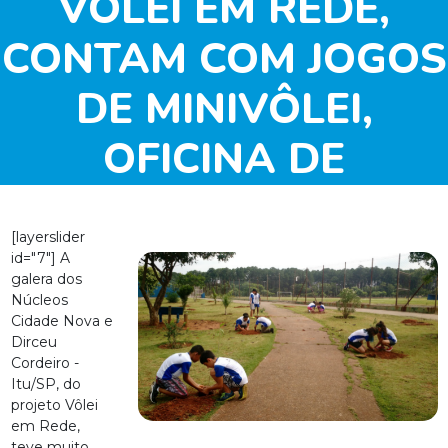
VÔLEI EM REDE,
CONTAM COM JOGOS
DE MINIVÔLEI,
OFICINA DE
VALORES,
[layerslider
ORIENTAÇÕES
id="7"] A
galera dos
ODONTOLÓGICAS E
Núcleos
Cidade Nova e
ATÉ PLANTIO DE
Dirceu
Cordeiro -
Itu/SP, do
ÁRVORES
projeto Vôlei
em Rede,
teve muito