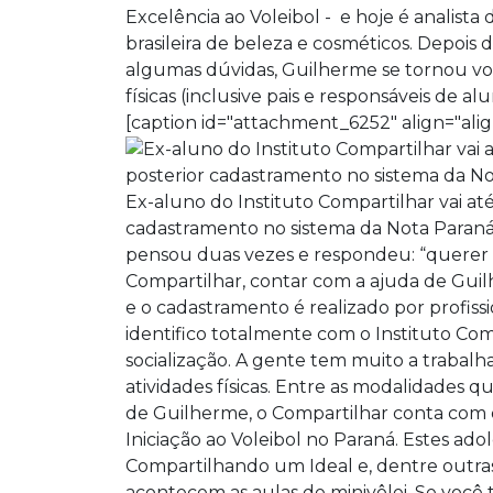
Excelência ao Voleibol - e hoje é analist
brasileira de beleza e cosméticos. Depois
algumas dúvidas, Guilherme se tornou vo
físicas (inclusive pais e responsáveis d
[caption id="attachment_6252" align="alig
Ex-aluno do Instituto Compartilhar vai até
cadastramento no sistema da Nota Paraná.
pensou duas vezes e respondeu: “querer 
Compartilhar, contar com a ajuda de Gui
e o cadastramento é realizado por profiss
identifico totalmente com o Instituto Co
socialização. A gente tem muito a trabal
atividades físicas. Entre as modalidades qu
de Guilherme, o Compartilhar conta com 
Iniciação ao Voleibol no Paraná. Estes 
Compartilhando um Ideal e, dentre outras
acontecem as aulas de minivôlei. Se você