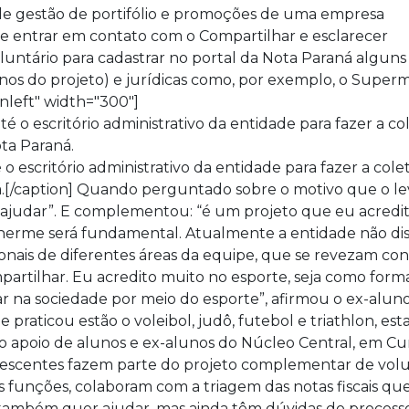
a de gestão de portifólio e promoções de uma empresa
 de entrar em contato com o Compartilhar e esclarecer
luntário para cadastrar no portal da Nota Paraná algun
e alunos do projeto) e jurídicas como, por exemplo, o S
nleft" width="300"]
 o escritório administrativo da entidade para fazer a cole
[/caption] Quando perguntado sobre o motivo que o lev
ajudar”. E complementou: “é um projeto que eu acredito
lherme será fundamental. Atualmente a entidade não dis
ionais de diferentes áreas da equipe, que se revezam co
mpartilhar. Eu acredito muito no esporte, seja como fo
har na sociedade por meio do esporte”, afirmou o ex-alu
e praticou estão o voleibol, judô, futebol e triathlon, es
o apoio de alunos e ex-alunos do Núcleo Central, em Cu
adolescentes fazem parte do projeto complementar de vo
 funções, colaboram com a triagem das notas fiscais qu
 também quer ajudar, mas ainda têm dúvidas do processo,