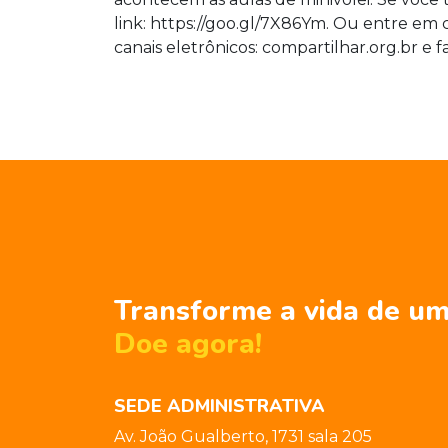
link:
https://goo.gl/7X86Ym
. Ou entre em 
canais eletrônicos:
compartilhar.org.br
e
f
Transforme a vida de um
Doe agora!
SEDE ADMINISTRATIVA
Av. João Gualberto, 1731 sala 205