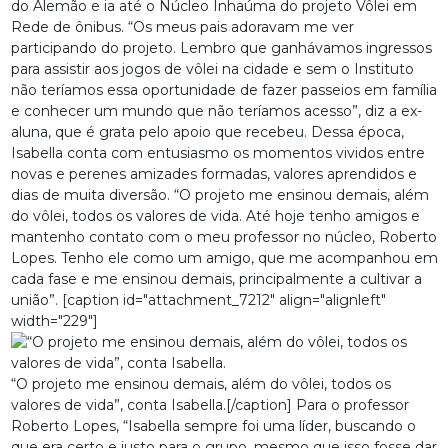
do Alemão e ia até o Núcleo Inhaúma do projeto Vôlei em
Rede de ônibus. “Os meus pais adoravam me ver
participando do projeto. Lembro que ganhávamos ingressos
para assistir aos jogos de vôlei na cidade e sem o Instituto
não teríamos essa oportunidade de fazer passeios em família
e conhecer um mundo que não teríamos acesso”, diz a ex-
aluna, que é grata pelo apoio que recebeu. Dessa época,
Isabella conta com entusiasmo os momentos vividos entre
novas e perenes amizades formadas, valores aprendidos e
dias de muita diversão. “O projeto me ensinou demais, além
do vôlei, todos os valores de vida. Até hoje tenho amigos e
mantenho contato com o meu professor no núcleo, Roberto
Lopes. Tenho ele como um amigo, que me acompanhou em
cada fase e me ensinou demais, principalmente a cultivar a
união”. [caption id="attachment_7212" align="alignleft"
width="229"]
“O projeto me ensinou demais, além do vôlei, todos os
valores de vida”, conta Isabella.[/caption] Para o professor
Roberto Lopes, “Isabella sempre foi uma líder, buscando o
que era certo e justo para o grupo, mesmo que isso fosse dar