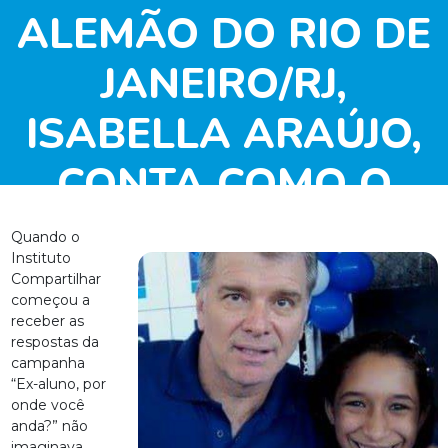
ALEMÃO DO RIO DE
JANEIRO/RJ,
ISABELLA ARAÚJO,
CONTA COMO O
PROJETO VÔLEI EM
Quando o
Instituto
REDE INFLUENCIOU
Compartilhar
começou a
SUA VIDA
receber as
respostas da
campanha
“Ex-aluno, por
onde você
anda?” não
imaginava