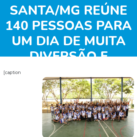
SANTA/MG REÚNE
140 PESSOAS PARA
UM DIA DE MUITA
DIVERSÃO E
APRENDIZAGEM
[caption