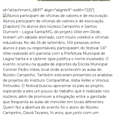
id="attachment_6897" align="alignleft" width="225"]
Alunos participam de oficinas de valores e de escovação.
[/caption] Os alunos dos núcleos Campinho e Santos
Dumont – Lagoa Santa/MG, do projeto Vôlei em Rede,
tiveram um sábado animado, com muito voleibol e oficinas
educativas. No dia 26 de setembro, 140 pessoas, entre
alunos e pais ou responsáveis, participaram do festival ‘UP’
Vôlei realizado em parceria com a Prefeitura Municipal de
Lagoa Santa e a Uptime (que justifica o nome inusitado). O
evento ocorreu na quadra de esportes da Escola Municipal
Coronel Pedro Vieira, local onde acontecem as aulas do
Núcleo Campinho. Também estiveram presentes os analistas
de projetos do Instituto Compartilhar, Kátia Keller e Vinicius
Petrunko. O festival buscou aproximar os pais ao projeto,
explicando a eles um pouco do trabalho que é realizado nos
núcleos, além de promover a integração entre a garotada
que frequenta as aulas de minivôlei em locais diferentes.
Quem fez a abertura do evento foi o aluno do Núcleo
Campinho, David Tavares, 14 anos, que junto com um