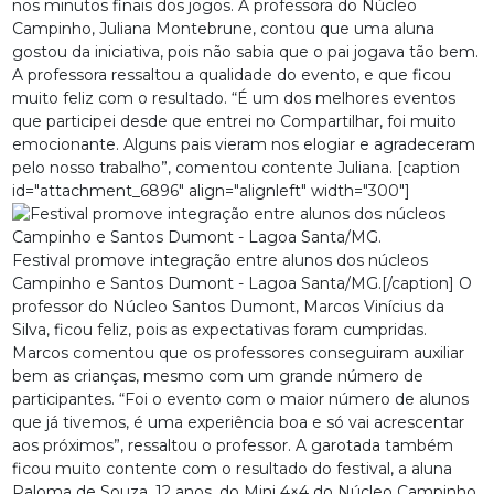
nos minutos finais dos jogos. A professora do Núcleo
Campinho, Juliana Montebrune, contou que uma aluna
gostou da iniciativa, pois não sabia que o pai jogava tão bem.
A professora ressaltou a qualidade do evento, e que ficou
muito feliz com o resultado. “É um dos melhores eventos
que participei desde que entrei no Compartilhar, foi muito
emocionante. Alguns pais vieram nos elogiar e agradeceram
pelo nosso trabalho”, comentou contente Juliana. [caption
id="attachment_6896" align="alignleft" width="300"]
Festival promove integração entre alunos dos núcleos
Campinho e Santos Dumont - Lagoa Santa/MG.[/caption] O
professor do Núcleo Santos Dumont, Marcos Vinícius da
Silva, ficou feliz, pois as expectativas foram cumpridas.
Marcos comentou que os professores conseguiram auxiliar
bem as crianças, mesmo com um grande número de
participantes. “Foi o evento com o maior número de alunos
que já tivemos, é uma experiência boa e só vai acrescentar
aos próximos”, ressaltou o professor. A garotada também
ficou muito contente com o resultado do festival, a aluna
Paloma de Souza, 12 anos, do Mini 4×4 do Núcleo Campinho,