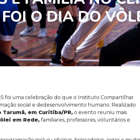
FOI O DIA DO VÔL
25 foi uma celebração do que o Instituto Compartilhar
formação social e dedesenvolvimento humano. Realizado
 Tarumã, em Curitiba/PR,
o evento reuniu mais
ôlei em Rede,
familiares, professores, voluntários e
programação incluiu oficinas, brincadeiras, jogos e muit