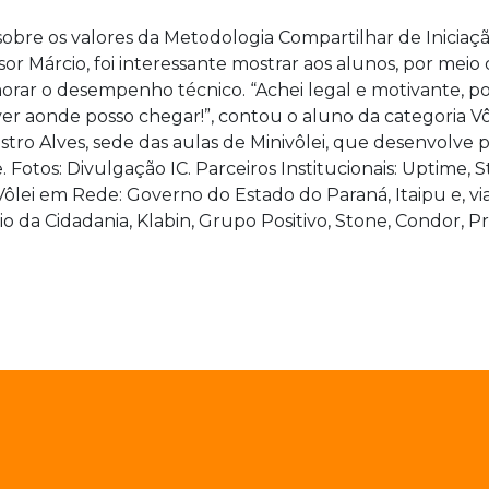
obre os valores da Metodologia Compartilhar de Iniciação
or Márcio, foi interessante mostrar aos alunos, por meio
morar o desempenho técnico. “Achei legal e motivante, 
ver aonde posso chegar!”, contou o aluno da categoria Vôl
stro Alves, sede das aulas de Minivôlei, que desenvolve
otos: Divulgação IC. Parceiros Institucionais: Uptime, St
ôlei em Rede: Governo do Estado do Paraná, Itaipu e, via
io da Cidadania, Klabin, Grupo Positivo, Stone, Condor, Pr