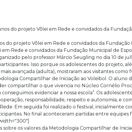
os do projeto Vôlei em Rede e convidados da Fundação 
ei em Rede e convidados da Fundação Municipal de Espo
rganizado pelo professor Márcio Seugling no dia 10 de j
articipantes. Isso porque os adolescentes do projeto, a
ais avançada (adulta), mostraram aos visitantes como fun
odologia Compartilhar de Iniciação ao Voleibol. O aluno d
der compartilhar o que vivencia no Núcleo Cornélio Proc
ssim conseguimos evidenciar a nossa escola”. Os adolesc
peração, responsabilidade, respeito e autonomia, e com
 Rede. Em seguida foi realizado o festival, inicialmente
cipantes. No final aconteceram partidas entre equipes f
 width="300"]