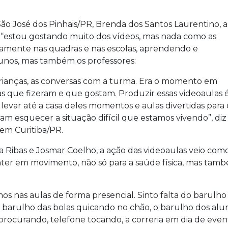
o José dos Pinhais/PR, Brenda dos Santos Laurentino, a
a “estou gostando muito dos vídeos, mas nada como as
sicamente nas quadras e nas escolas, aprendendo e
alunos, mas também os professores:
 crianças, as conversas com a turma. Era o momento em
as que fizeram e que gostam. Produzir essas videoaulas é
evar até a casa deles momentos e aulas divertidas para
 esquecer a situação difícil que estamos vivendo”, diz A
em Curitiba/PR.
 Ribas e Josmar Coelho, a ação das videoaulas veio como
nter em movimento, não só para a saúde física, mas tam
mos nas aulas de forma presencial. Sinto falta do barulh
 barulho das bolas quicando no chão, o barulho dos alun
s procurando, telefone tocando, a correria em dia de eve