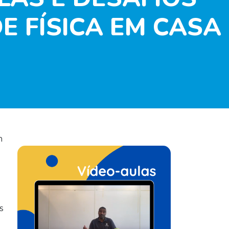
E FÍSICA EM CASA
m
s