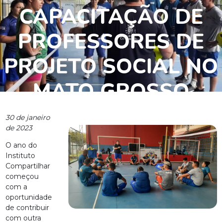
CAPACITAÇÃO DE
PROFESSORES DE
PROJETO SOCIAL NO
MATO GROSSO
30 de janeiro
de 2023
O ano do
Instituto
Compartilhar
começou
com a
oportunidade
de contribuir
com outra