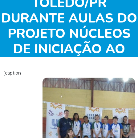
TOLEDO/PR
DURANTE AULAS DO
PROJETO NÚCLEOS
DE INICIAÇÃO AO
VOLEIBOL NO
[caption
PARANÁ