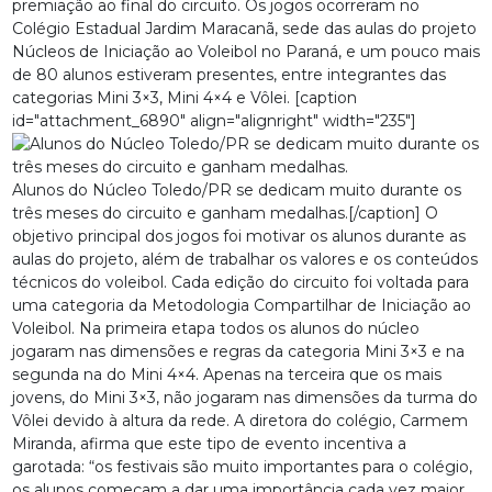
premiação ao final do circuito. Os jogos ocorreram no
Colégio Estadual Jardim Maracanã, sede das aulas do projeto
Núcleos de Iniciação ao Voleibol no Paraná, e um pouco mais
de 80 alunos estiveram presentes, entre integrantes das
categorias Mini 3×3, Mini 4×4 e Vôlei. [caption
id="attachment_6890" align="alignright" width="235"]
Alunos do Núcleo Toledo/PR se dedicam muito durante os
três meses do circuito e ganham medalhas.[/caption] O
objetivo principal dos jogos foi motivar os alunos durante as
aulas do projeto, além de trabalhar os valores e os conteúdos
técnicos do voleibol. Cada edição do circuito foi voltada para
uma categoria da Metodologia Compartilhar de Iniciação ao
Voleibol. Na primeira etapa todos os alunos do núcleo
jogaram nas dimensões e regras da categoria Mini 3×3 e na
segunda na do Mini 4×4. Apenas na terceira que os mais
jovens, do Mini 3×3, não jogaram nas dimensões da turma do
Vôlei devido à altura da rede. A diretora do colégio, Carmem
Miranda, afirma que este tipo de evento incentiva a
garotada: “os festivais são muito importantes para o colégio,
os alunos começam a dar uma importância cada vez maior