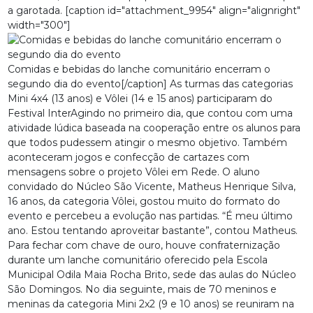
a garotada. [caption id="attachment_9954" align="alignright"
width="300"]
Comidas e bebidas do lanche comunitário encerram o
segundo dia do evento[/caption] As turmas das categorias
Mini 4x4 (13 anos) e Vôlei (14 e 15 anos) participaram do
Festival InterAgindo no primeiro dia, que contou com uma
atividade lúdica baseada na cooperação entre os alunos para
que todos pudessem atingir o mesmo objetivo. Também
aconteceram jogos e confecção de cartazes com
mensagens sobre o projeto Vôlei em Rede. O aluno
convidado do Núcleo São Vicente, Matheus Henrique Silva,
16 anos, da categoria Vôlei, gostou muito do formato do
evento e percebeu a evolução nas partidas. “É meu último
ano. Estou tentando aproveitar bastante”, contou Matheus.
Para fechar com chave de ouro, houve confraternização
durante um lanche comunitário oferecido pela Escola
Municipal Odila Maia Rocha Brito, sede das aulas do Núcleo
São Domingos. No dia seguinte, mais de 70 meninos e
meninas da categoria Mini 2x2 (9 e 10 anos) se reuniram na