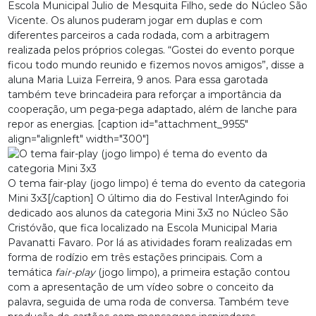
Escola Municipal Julio de Mesquita Filho, sede do Núcleo São
Vicente. Os alunos puderam jogar em duplas e com
diferentes parceiros a cada rodada, com a arbitragem
realizada pelos próprios colegas. “Gostei do evento porque
ficou todo mundo reunido e fizemos novos amigos”, disse a
aluna Maria Luiza Ferreira, 9 anos. Para essa garotada
também teve brincadeira para reforçar a importância da
cooperação, um pega-pega adaptado, além de lanche para
repor as energias. [caption id="attachment_9955"
align="alignleft" width="300"]
O tema fair-play (jogo limpo) é tema do evento da categoria
Mini 3x3[/caption] O último dia do Festival InterAgindo foi
dedicado aos alunos da categoria Mini 3x3 no Núcleo São
Cristóvão, que fica localizado na Escola Municipal Maria
Pavanatti Favaro. Por lá as atividades foram realizadas em
forma de rodízio em três estações principais. Com a
temática
fair-play
(jogo limpo), a primeira estação contou
com a apresentação de um vídeo sobre o conceito da
palavra, seguida de uma roda de conversa. Também teve