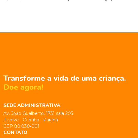
Transforme a vida de uma criança.
Doe agora!
SEDE ADMINISTRATIVA
Av. João Gualberto, 1731 sala 205
Juvevê - Curitiba - Paraná
CEP 80.030-001
CONTATO