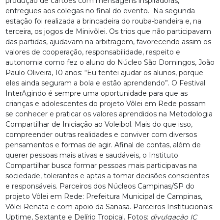
produção de cartões com mensagens inspiradoras,
entregues aos colegas no final do evento. Na segunda
estação foi realizada a brincadeira do rouba-bandeira e, na
terceira, os jogos de Minivôlei. Os trios que não participavam
das partidas, ajudavam na arbitragem, favorecendo assim os
valores de cooperação, responsabilidade, respeito e
autonomia como fez o aluno do Núcleo São Domingos, João
Paulo Oliveira, 10 anos: “Eu tentei ajudar os alunos, porque
eles ainda seguram a bola e estão aprendendo”. O Festival
InterAgindo é sempre uma oportunidade para que as
crianças e adolescentes do projeto Vôlei em Rede possam
se conhecer e praticar os valores aprendidos na Metodologia
Compartilhar de Iniciação ao Voleibol. Mais do que isso,
compreender outras realidades e conviver com diversos
pensamentos e formas de agir. Afinal de contas, além de
querer pessoas mais ativas e saudáveis, o Instituto
Compartilhar busca formar pessoas mais participavas na
sociedade, tolerantes e aptas a tomar decisões conscientes
e responsáveis. Parceiros dos Núcleos Campinas/SP do
projeto Vôlei em Rede: Prefeitura Municipal de Campinas,
Vôlei Renata e com apoio da Sanasa. Parceiros Institucionais:
Uptime, Sextante e Delírio Tropical. Fotos:
divulgação IC