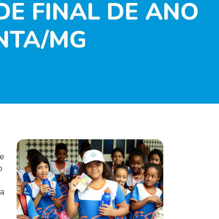
DE FINAL DE ANO
NTA/MG
de
o
ra