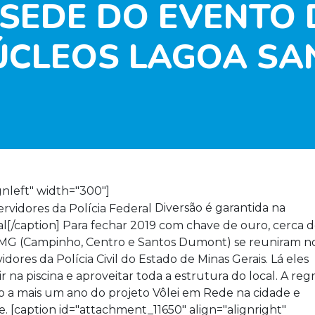
 SEDE DO EVENTO 
ÚCLEOS LAGOA SA
gnleft" width="300"]
Diversão é garantida na
al[/caption] Para fechar 2019 com chave de ouro, cerca 
/MG (Campinho, Centro e Santos Dumont) se reuniram n
ores da Polícia Civil do Estado de Minas Gerais. Lá eles
 na piscina e aproveitar toda a estrutura do local. A reg
a mais um ano do projeto Vôlei em Rede na cidade e
. [caption id="attachment_11650" align="alignright"