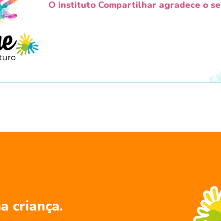
O instituto Compartilhar agradece o se
a criança.