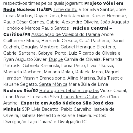
respectivos times pelos quais jogaram:
Projeto Vôlei em
Rede
Núcleos Itu/SP:
Time de Itu
Vitor Silva Santos, José
Lucas Martins, Rayan Rosa, Erick Januário, Kainan Henrique,
Paulo César Gomes, Gabriel Alexandre Oliveira, João Augusto
Honório e Marcos Paulo Santos.
Núcleo Central –
Curitiba/PR
Associação de Voleibol do Paraná
André
Guilherme Moura, Bernardo Cresqui, Cauã Pacheco, Daniel
Cazhoh, Douglas Monteiro, Gabriel Henrique Eleoterio,
Gabriel Santana, Gabryel Porto, Luiz Ricardo de Oliveira e
Ryan Augusto Xavier.
Duque
Camila de Oliveira, Fernanda
Petroski, Gabriela Kaminski, Laura Pinto, Livia Pikussa,
Manuella Pacheco, Mariana Polati, Rafaela Moro, Raquel
Hamdan, Yasmin Brancaleone, Alline Martins, Julia Tissot e
Kauane Segatto.
Santa Mônica
Maria Júlia de Lima
Núcleos Rio/RJ
Botafogo Futebol e Regatas
Victor Cabral,
Luan Rosa e Lucas da Silva
Tijucas Tênis Clube
Ana Clara
Aranha
Esporte em Ação
Núcleos São José dos
Pinhais
SJP Lívia Bacetto, Pablo Carvalho, Isabela de
Oliveira, Isabella Benedito e Kaiane Teixeira. Fotos:
Divulgação Taça Paraná e Divulgação IC.