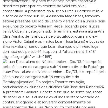
desenvolveram um gosto maior pela prática esportiva e
decidiram participar ativamente do vôlei em nível
competitivo. A professora do Núcleo Dirceu Cordeiro Itu/SP
e técnica do time sub-18, Alessandra Magalhães, também
esteve presente. Do Rio de Janeiro vieram dois alunos e dois
ex-alunos do projeto Vôlei em Rede. Jogando pelo Tijucas
Tênis Clube, na categoria sub 16 feminina, estava a aluna Ana
Clara Aranha, de 15 anos. Já pelo Botafogo, jogaram o ex-
aluno Victor Cabral e os irmãos Luan Rosa (aluno) e Lucas da
Silva (ex-aluno), sendo que Luan alcançou o primeiro lugar
com sua equipe sub-14. [caption id="attachment_11546"
align="alignright" width="169"]
Luan Rosa, aluno do Núcleo Leblon – Rio/RJ, é campeão pela
série ouro da categoria sub-14 com o time do
Botafogo[/caption] Do projeto Esporte em Ação,
participaram ex-alunos dos Núcleos São José dos Pinhais/PR.
A professora Gabrielle Benetti disse que se sente orgulhosa
de saber que seus alunos e ex-alunos sentem vontade de
continuar jogando e absorveram completamente os
ensinamentos das aulas: “Fico muito contente por essa