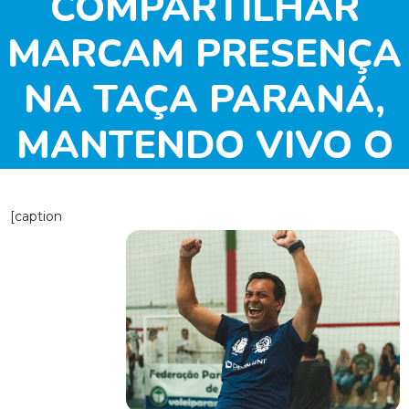
COMPARTILHAR
MARCAM PRESENÇA
NA TAÇA PARANÁ,
MANTENDO VIVO O
GOSTO PELO
[caption
VOLEIBOL