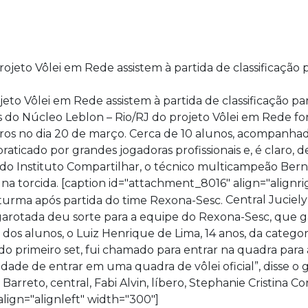
eto Vôlei em Rede assistem à partida de classificação pa
es do Núcleo Leblon – Rio/RJ do projeto Vôlei em Rede for
ros no dia 20 de março. Cerca de 10 alunos, acompanhado
praticado por grandes jogadoras profissionais e, é claro,
 do Instituto Compartilhar, o técnico multicampeão Be
torcida. [caption id="attachment_8016" align="alignri
Central Juciely
 garotada deu sorte para a equipe do Rexona-Sesc, que g
 dos alunos, o Luiz Henrique de Lima, 14 anos, da categori
al do primeiro set, fui chamado para entrar na quadra pa
dade de entrar em uma quadra de vôlei oficial”, disse o 
arreto, central, Fabi Alvin, líbero, Stephanie Cristina Co
lign="alignleft" width="300"]