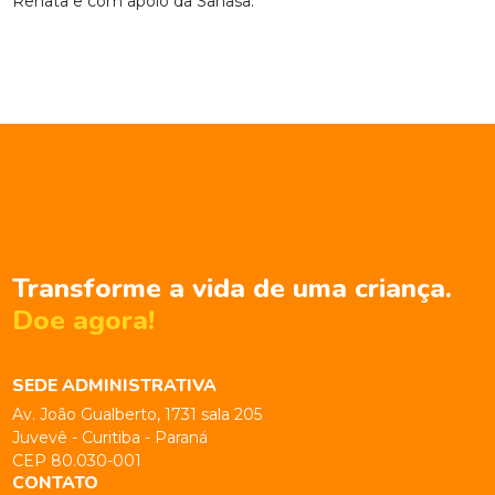
Renata e com apoio da Sanasa.
Transforme a vida de uma criança.
Doe agora!
SEDE ADMINISTRATIVA
Av. João Gualberto, 1731 sala 205
Juvevê - Curitiba - Paraná
CEP 80.030-001
CONTATO