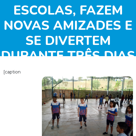
ESCOLAS, FAZEM
NOVAS AMIZADES E
SE DIVERTEM
DURANTE TRÊS DIAS
DE FESTIVAL
[caption
INTERAGINDO