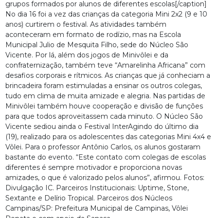
grupos formados por alunos de diferentes escolas[/caption]
No dia 16 foi a vez das crianças da categoria Mini 2x2 (9 e 10
anos) curtirem o festival. As atividades também
aconteceram em formato de rodízio, mas na Escola
Municipal Julio de Mesquita Filho, sede do Núcleo São
Vicente. Por lá, além dos jogos de Minivôlei e da
confraternização, também teve “Amarelinha Africana” com
desafios corporais e rítmicos. As crianças que já conheciam a
brincadeira foram estimuladas a ensinar os outros colegas,
tudo em clima de muita amizade e alegria. Nas partidas de
Minivôlei também houve cooperação e divisão de funções
para que todos aproveitassem cada minuto. O Núcleo São
Vicente sediou ainda o Festival InterAgindo do último dia
(19), realizado para os adolescentes das categorias Mini 4x4 e
Vôlei. Para o professor Antônio Carlos, os alunos gostaram
bastante do evento. “Este contato com colegas de escolas
diferentes é sempre motivador e proporciona novas
amizades, o que é valorizado pelos alunos”, afirmou. Fotos:
Divulgação IC. Parceiros Institucionais: Uptime, Stone,
Sextante e Delírio Tropical. Parceiros dos Núcleos
Campinas/SP: Prefeitura Municipal de Campinas, Vôlei