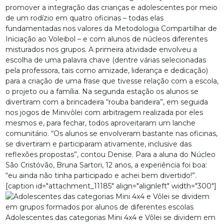
promover a integração das crianças e adolescentes por meio
de um rodízio em quatro oficinas – todas elas
fundamentadas nos valores da Metodologia Compartilhar de
Iniciação ao Voleibol – e com alunos de núcleos diferentes
misturados nos grupos. A primeira atividade envolveu a
escolha de uma palavra chave (dentre várias selecionadas
pela professora, tais como amizade, liderança e dedicação)
para a criação de uma frase que tivesse relação com a escola,
o projeto ou a família. Na segunda estação os alunos se
divertiram com a brincadeira “rouba bandeira”, em seguida
nos jogos de Minivôlei com arbitragem realizada por eles
mesmos e, para fechar, todos aproveitaram um lanche
comunitário. “Os alunos se envolveram bastante nas oficinas,
se divertiram e participaram ativamente, inclusive das
reflexões propostas”, contou Denise. Para a aluna do Núcleo
São Cristóvão, Bruna Sartori, 12 anos, a experiência foi boa:
“eu ainda não tinha participado e achei bem divertido!”.
[caption id="attachment_11185" align="alignleft" width="300"]
Adolescentes das categorias Mini 4x4 e Vôlei se dividem em