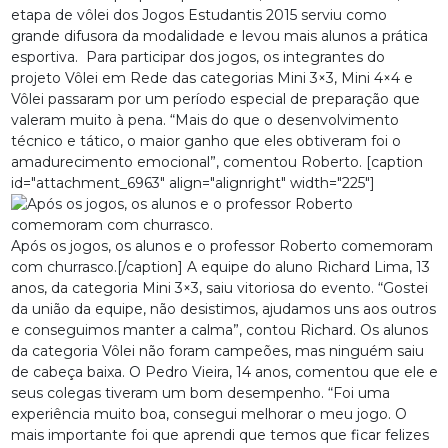
etapa de vôlei dos Jogos Estudantis 2015 serviu como
grande difusora da modalidade e levou mais alunos a prática
esportiva. Para participar dos jogos, os integrantes do
projeto Vôlei em Rede das categorias Mini 3×3, Mini 4×4 e
Vôlei passaram por um período especial de preparação que
valeram muito à pena. “Mais do que o desenvolvimento
técnico e tático, o maior ganho que eles obtiveram foi o
amadurecimento emocional”, comentou Roberto. [caption
id="attachment_6963" align="alignright" width="225"]
Após os jogos, os alunos e o professor Roberto comemoram
com churrasco.[/caption] A equipe do aluno Richard Lima, 13
anos, da categoria Mini 3×3, saiu vitoriosa do evento. “Gostei
da união da equipe, não desistimos, ajudamos uns aos outros
e conseguimos manter a calma”, contou Richard. Os alunos
da categoria Vôlei não foram campeões, mas ninguém saiu
de cabeça baixa. O Pedro Vieira, 14 anos, comentou que ele e
seus colegas tiveram um bom desempenho. “Foi uma
experiência muito boa, consegui melhorar o meu jogo. O
mais importante foi que aprendi que temos que ficar felizes