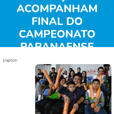
ACOMPANHAM
FINAL DO
CAMPEONATO
PARANAENSE
ADULTO
[caption