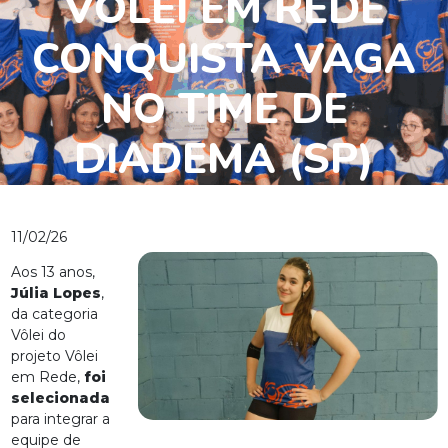
VÔLEI EM REDE
CONQUISTA VAGA
NO TIME DE
DIADEMA (SP)
11/02/26
Aos 13 anos,
Júlia Lopes
,
da categoria
Vôlei do
projeto Vôlei
em Rede,
foi
selecionada
para integrar a
equipe de