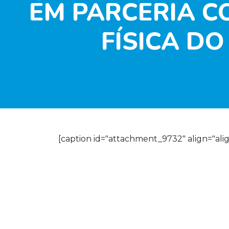
EM PARCERIA C
FÍSICA D
[caption id="attachment_9732" align="alig