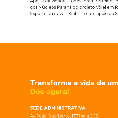
Após as atividades, todos foram reunidos 
dos Núcleos Paraná do projeto Vôlei em Re
Esporte, Unilever, Klabin e com apoio da 
Transforme a vida de um
Doe agora!
SEDE ADMINISTRATIVA
Av. João Gualberto, 1731 sala 205