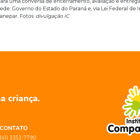
para uma conversa de encerramento, avaliação e entregas
de: Governo do Estado do Paraná e, via Lei Federal de I
Sanepar. Fotos:
divulgação IC
a criança.
CONTATO
(41) 3352-7790