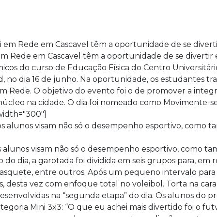
 em Rede em Cascavel têm a oportunidade de se divertir 
cos do curso de Educação Física do Centro Universitári
d, no dia 16 de junho. Na oportunidade, os estudantes tr
em Rede. O objetivo do evento foi o de promover a integ
 núcleo na cidade. O dia foi nomeado como Movimente-s
width="300"]
os alunos visam não só o desempenho esportivo, como ta
do dia, a garotada foi dividida em seis grupos para, em ro
basquete, entre outros. Após um pequeno intervalo para 
, desta vez com enfoque total no voleibol. Torta na cara 
desenvolvidas na “segunda etapa” do dia. Os alunos do pr
ategoria Mini 3x3: “O que eu achei mais divertido foi o fut